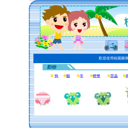
歡迎使用校園圖庫資源
動物
狗
貓
羊
螃蟹
昆蟲