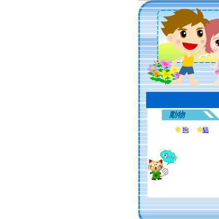
動物
狗
貓