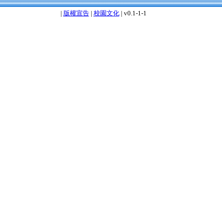
|
版權宣告
|
校園文化
| v0.1-1-1