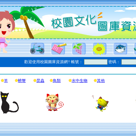
歡迎使用校園圖庫資源網!! 帳號：
密碼：
羊
螃蟹
昆蟲
鳥類
水中生物
其他