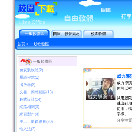
一般軟體區
圖庫、影音素材
校園軟體
首頁
>
一般軟體區
一般軟體區
免安裝軟體(2)
威力導演
壓縮程式(1)
威力導演
播放器(2)
你可以輕
文書、簡報相關(13)
試用版限
程式設計(14)
跳出到期
網路相關(3)
使用，檔
字樣。
網頁製作(4)
分享性質
美工、影像繪圖(20)
輸入法(2)