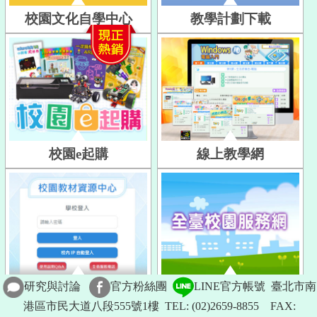
校園文化自學中心
教學計劃下載
校園e起購
線上教學網
研究與討論
官方粉絲團
LINE官方帳號
臺北市南
教材資源中心
全臺服務網
港區市民大道八段555號1樓
TEL:
(02)2659-8855
FAX: